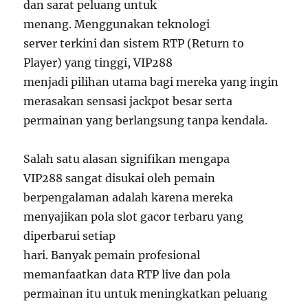
dan sarat peluang untuk
menang. Menggunakan teknologi
server terkini dan sistem RTP (Return to
Player) yang tinggi, VIP288
menjadi pilihan utama bagi mereka yang ingin
merasakan sensasi jackpot besar serta
permainan yang berlangsung tanpa kendala.
Salah satu alasan signifikan mengapa
VIP288 sangat disukai oleh pemain
berpengalaman adalah karena mereka
menyajikan pola slot gacor terbaru yang
diperbarui setiap
hari. Banyak pemain profesional
memanfaatkan data RTP live dan pola
permainan itu untuk meningkatkan peluang