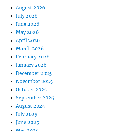
August 2026
July 2026
June 2026
May 2026
April 2026
March 2026
February 2026
January 2026
December 2025
November 2025
October 2025
September 2025
August 2025
July 2025
June 2025
May 2025