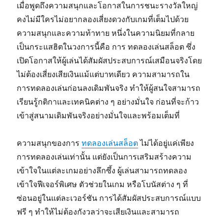
เมื่อพูดถึงความสนุกและโอกาสในการชนะรางวัลใหญ่
คงไม่มีใครไม่อยากลองเสี่ยงดวงกับเกมที่เต็มไปด้วย
ความสนุกและความท้าทาย หนึ่งในความนิยมที่กลาย
เป็นกระแสฮิตในวงการนี้คือ การ ทดลองเล่นสล็อต ซึ่ง
เปิดโอกาสให้ผู้เล่นได้สัมผัสประสบการณ์เสมือนจริงโดย
ไม่ต้องเสี่ยงเสียเงินแม้แต่บาทเดียว ความสามารถใน
การทดลองเล่นก่อนลงเดิมพันจริง ทำให้ผู้สนใจสามารถ
เรียนรู้กติกาและเทคนิคต่าง ๆ อย่างมั่นใจ ก่อนที่จะก้าว
เข้าสู่สนามเดิมพันจริงอย่างมั่นใจและพร้อมเต็มที่
ความสนุกของการ
ทดลองเล่นสล็อต
ไม่ได้อยู่แค่เพียง
การทดลองเล่นเท่านั้น แต่ยังเป็นการเสริมสร้างความ
เข้าใจในแต่ละเกมอย่างลึกซึ้ง ผู้เล่นสามารถทดลอง
เข้าใจฟีเจอร์พิเศษ ตัวช่วยในเกม หรือโบนัสต่าง ๆ ที่
ซ่อนอยู่ในแต่ละเวอร์ชัน การได้สัมผัสประสบการณ์แบบ
ฟรี ๆ ทำให้ไม่ต้องกังวลว่าจะเสียเงินและสามารถ