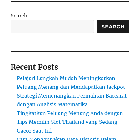
of
Online
Search
Games
and
SEARCH
How
They
Keep
Players
Engaged
Recent Posts
Across
the
Pelajari Langkah Mudah Meningkatkan
Globe
Peluang Menang dan Mendapatkan Jackpot
Strategi Memenangkan Permainan Baccarat
dengan Analisis Matematika
Tingkatkan Peluang Menang Anda dengan
Tips Memilih Slot Thailand yang Sedang
Gacor Saat Ini
Cara Menggunakan Data Historis Dalam