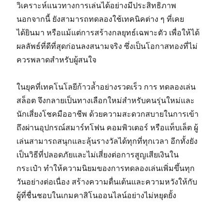
วิเคราะห์แนวทางการเล่นได้อย่างมีประสิทธิภาพ
นอกจากนี้ ยังสามารถทดลองใช้เทคนิคต่าง ๆ ที่เคย
ได้ยินมา หรือแม้แต่การสร้างกลยุทธ์เฉพาะตัว เพื่อให้ได้
ผลลัพธ์ที่ดีที่สุดก่อนลงสนามจริง ซึ่งเป็นโอกาสทองที่ไม่
ควรพลาดสำหรับผู้สนใจ
ในยุคที่เทคโนโลยีก้าวล้ำอย่างรวดเร็ว การ ทดลองเล่น
สล็อต จึงกลายเป็นทางเลือกใหม่สำหรับคนรุ่นใหม่และ
นักเสี่ยงโชคมืออาชีพ ด้วยความสะดวกสบายในการเข้า
ถึงผ่านอุปกรณ์สมาร์ทโฟน คอมพิวเตอร์ หรือแท็บเล็ต ผู้
เล่นสามารถสนุกและลุ้นรางวัลได้ทุกที่ทุกเวลา อีกทั้งยัง
เป็นวิธีที่ปลอดภัยและไม่เสี่ยงต่อการสูญเสียเงินใน
กระเป๋า ทำให้ความนิยมของการทดลองเล่นเพิ่มขึ้นทุก
วันอย่างต่อเนื่อง สร้างความตื่นเต้นและความหวังให้กับ
ผู้ที่ชื่นชอบในเกมคาสิโนออนไลน์อย่างไม่หยุดยั้ง