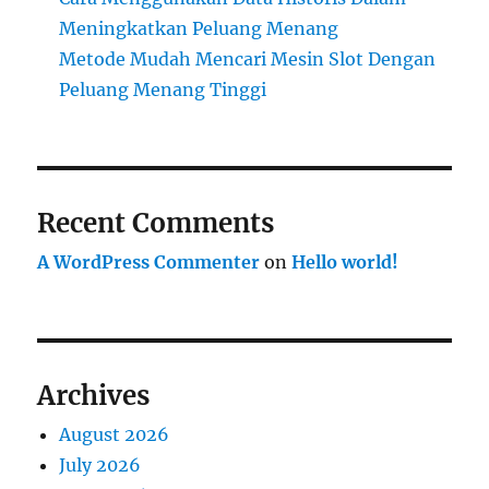
Meningkatkan Peluang Menang
Metode Mudah Mencari Mesin Slot Dengan
Peluang Menang Tinggi
Recent Comments
A WordPress Commenter
on
Hello world!
Archives
August 2026
July 2026